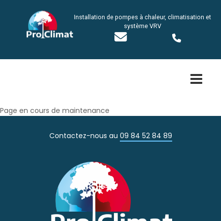
A
l
Installation de pompes à chaleur, climatisation et
l
système VRV
e
r
a
u
c
o
n
t
Page en cours de maintenance
e
n
Contactez-nous au
09 84 52 84 89
u